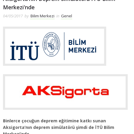
Merkezi’nde
04/05/2017
by
Bilim Merkezi
in
Genel
Binlerce çocuğun deprem eğitimine katkı sunan
Aksigorta’nın deprem simülatörü şimdi de İTÜ Bilim
Merkezi’nde…