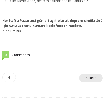
İTÜ Bilim Merkezi’nde, deprem eğitimlerine katılabilirsiniz.
Her hafta Pazartesi günleri açık olacak deprem simülatörü
için 0212 251 6013 numaralı telefondan randevu
alabilirsiniz.
0
Comments
14
SHARE
0